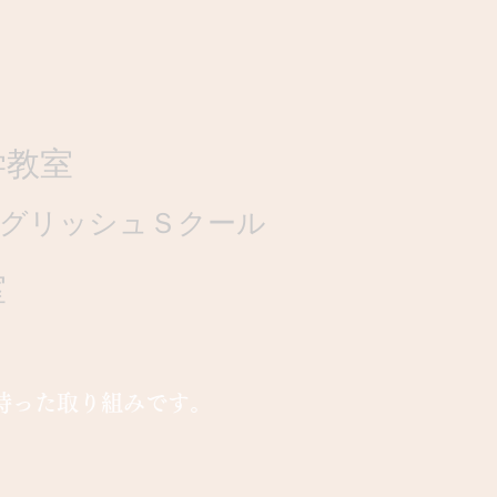
学教室
グリッシュＳクール
室
持った取り組みです。