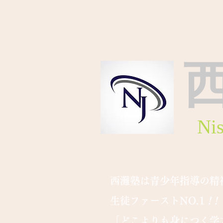
Ni
西灘塾は青少年指導の精
生徒ファーストNO.1
! !
「どこよりも身につく学