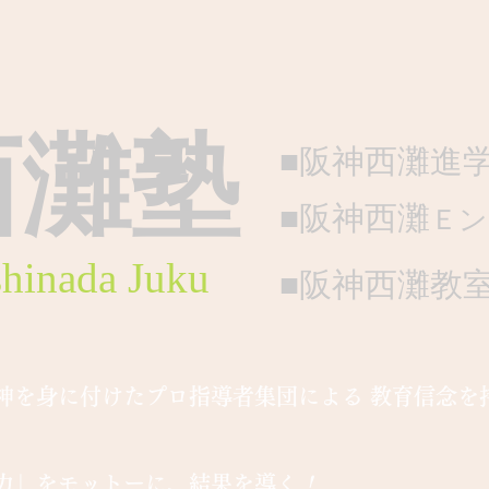
西灘塾
■阪神西灘進
■阪神西灘
Ｅン
shinada Juku
■阪神西灘教
神を身に付けたプロ指導者集団による 教育信念を
力」をモットーに、結果を導く
！